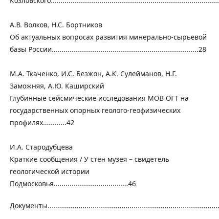
Козловского......................................................................................
А.В. Волков, Н.С. Бортников
Об актуальных вопросах развития минерально-сырьевой
базы России...........................................................................28
М.А. Ткаченко, И.С. Безжон, А.К. Сулейманов, Н.Г.
Заможняя, А.Ю. Каширский
Глубинные сейсмические исследования МОВ ОГТ на
государственных опорных геолого-геофизических
профилях............42
И.А. Стародубцева
Краткие сообщения / У стен музея – свидетель
геологической истории
Подмосковья......................................46
Документы.......................................................................................