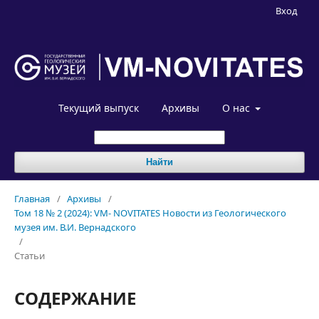
Вход
Текущий выпуск
Архивы
О нас
Найти
Главная
/
Архивы
/
Том 18 № 2 (2024): VM- NOVITATES Новости из Геологического
музея им. В.И. Вернадского
/
Статьи
СОДЕРЖАНИЕ