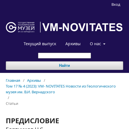
Вход
Текущий выпуск
Архивы
О нас
Найти
Главная
/
Архивы
/
Том 17 № 4 (2023): VM- NOVITATES Новости из Геологического
музея им. В.И. Вернадского
/
Статьи
ПРЕДИСЛОВИЕ