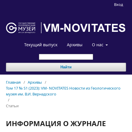
Вход
Текущий выпуск
Архивы
О нас
Найти
Главная
/
Архивы
/
Том 17 № S1 (2023): VM- NOVITATES Новости из Геологического
музея им. В.И. Вернадского
/
Статьи
ИНФОРМАЦИЯ О ЖУРНАЛЕ