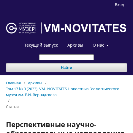
Вход
Текущий выпуск
Архивы
О нас
Найти
Главная
/
Архивы
/
Том 17 № 3 (2023): VM- NOVITATES Новости из Геологического
музея им. В.И. Вернадского
/
Статьи
Перспективные научно-