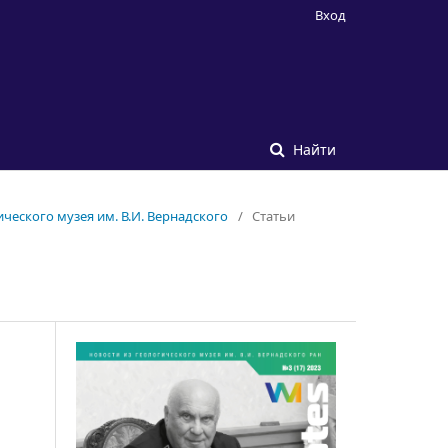
Вход
Найти
ического музея им. В.И. Вернадского
/
Статьи