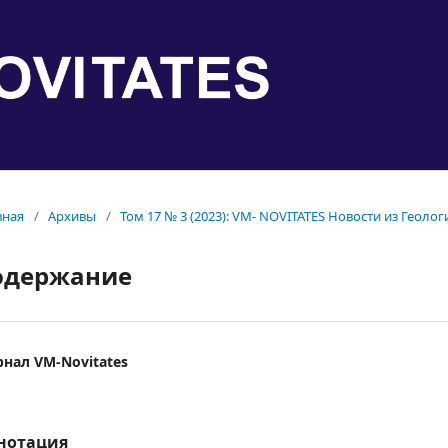
вная
/
Архивы
/
Том 17 № 3 (2023): VM- NOVITATES Новости из Геолог
одержание
нал VM-Novitates
нотация