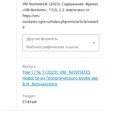
VM-NovitatesЖ. (2023). Содержание.
Журнал
«VM-Novitates»
,
17
(3), 2-2. извлечено от
https://vm-
novitates.sgm.ru/index.php/vmn/article/view/4
9
Другие форматы
библиографических ссылок
Выпуск
Том 17 № 3 (2023): VM- NOVITATES
Новости из Геологического музея им.
В.И. Вернадского
Раздел
Статьи