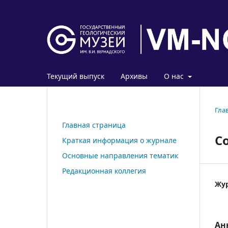
Текущий выпуск
Архивы
О нас
Гла
Главная страница
С
Краткая информация о журнале
Основные направления тематик
Редакционная коллегия
Жур
Ан