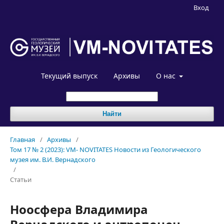
Вход
Текущий выпуск
Архивы
О нас
Найти
Главная
/
Архивы
/
Том 17 № 2 (2023): VM- NOVITATES Новости из Геологического
музея им. В.И. Вернадского
/
Статьи
Ноосфера Владимира