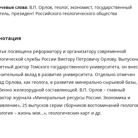
В.П. Орлов, геолог, экономист, государственный
чевые слова:
тель, президент Российского геологического общества
нотация
тья посвящена реформатору и организатору современной
логической службы России Виктору Петровичу Орлову. Выпускн
етный доктор Томского государственного университета, он внес
чительный вклад в развитие университета. Отдельно отмечен
ад Орлова, как геолога, в развитие минерально-сырьевой базы,
бенно железорудной составляющей. В.П. Орлов – главный
актор журнала «Минеральные ресурсы России. Экономика и
авление», 25 выпусков серии сборников воспоминаний геолого
ология – жизнь моя…», геологических карт и др.