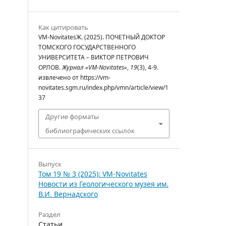
Как цитировать
VM-NovitatesЖ. (2025). ПОЧЕТНЫЙ ДОКТОР
ТОМСКОГО ГОСУДАРСТВЕННОГО
УНИВЕРСИТЕТА – ВИКТОР ПЕТРОВИЧ
ОРЛОВ.
Журнал «VM-Novitates»
,
19
(3), 4-9.
извлечено от https://vm-
novitates.sgm.ru/index.php/vmn/article/view/1
37
Другие форматы
библиографических ссылок
Выпуск
Том 19 № 3 (2025): VM-Novitates
Новости из Геологического музея им.
В.И. Вернадского
Раздел
Статьи