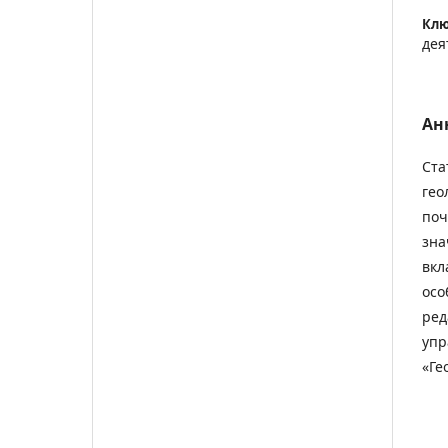
Клю
дея
Ан
Ста
гео
поч
зна
вкл
осо
ред
упр
«Ге