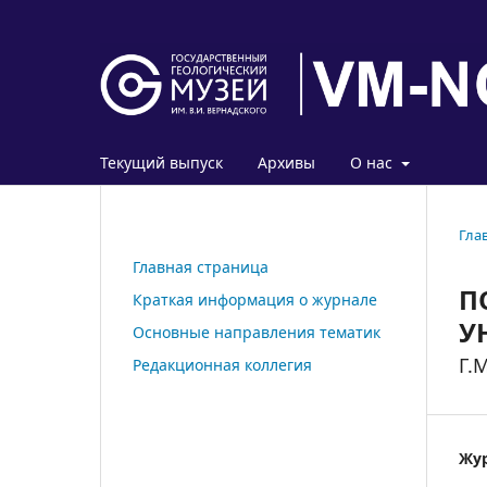
Текущий выпуск
Архивы
О нас
Гла
Главная страница
П
Краткая информация о журнале
У
Основные направления тематик
Г.
Редакционная коллегия
Жур