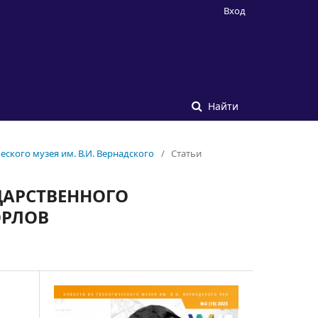
Вход
Найти
ческого музея им. В.И. Вернадского
/
Статьи
ДАРСТВЕННОГО
ОРЛОВ