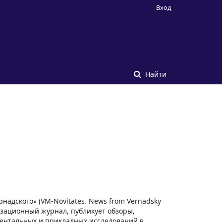
Вход
Найти
рнадского» (VM-Novitates. News from Vernadsky
ризационный журнал, публикует обзоры,
ентальных и прикладных исследований в