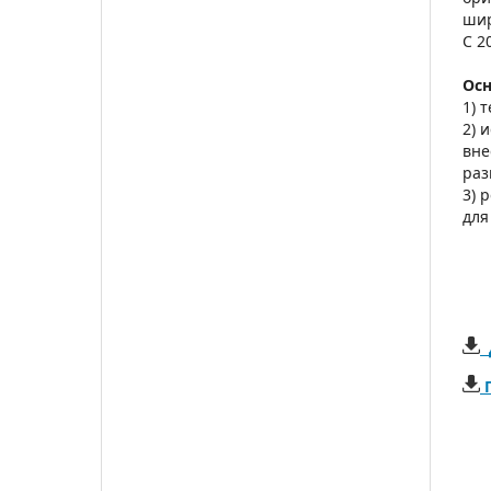
шир
С 2
Осн
1) 
2) 
вне
раз
3) 
для