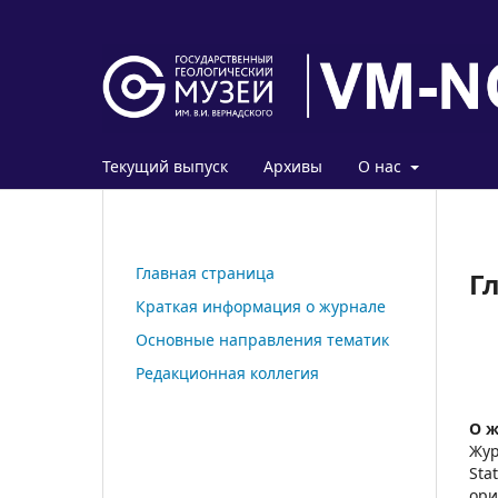
Текущий выпуск
Архивы
О нас
Главная страница
Г
Краткая информация о журнале
Основные направления тематик
Редакционная коллегия
О ж
Жур
Sta
ори