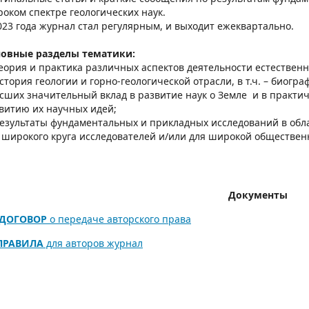
оком спектре геологических наук.
023 года журнал стал регулярным, и выходит ежеквартально.
овные разделы тематики:
теория и практика различных аспектов деятельности естествен
история геологии и горно-геологической отрасли, в т.ч. – биогр
сших значительный вклад в развитие наук о Земле и в практи
витию их научных идей;
результаты фундаментальных и прикладных исследований в обл
 широкого круга исследователей и/или для широкой обществен
Документы
ДОГОВОР
о передаче авторского права
ПРАВИЛА
для авторов журнал