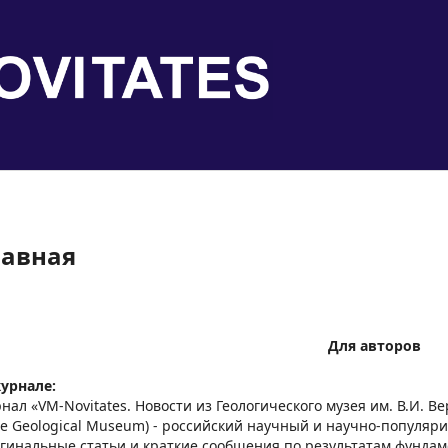
лавная
Для авторов
урнале:
нал «VM-Novitates. Новости из Геологического музея им. В.И. Ве
te Geological Museum) - российский научный и научно-популя
гинальные статьи и краткие сообщения по результатам фундам