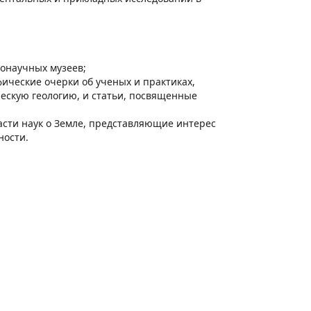
нонаучных музеев;
афические очерки об ученых и практиках,
ческую геологию, и статьи, посвященные
асти наук о Земле, представляющие интерес
ности.